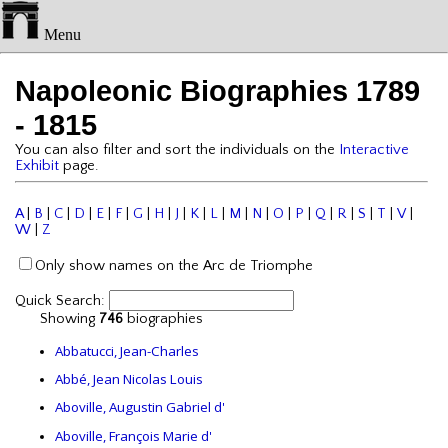
Menu
Napoleonic Biographies 1789
- 1815
You can also filter and sort the individuals on the
Interactive
Exhibit
page.
A
|
B
|
C
|
D
|
E
|
F
|
G
|
H
|
J
|
K
|
L
|
M
|
N
|
O
|
P
|
Q
|
R
|
S
|
T
|
V
|
W
|
Z
Only show names on the Arc de Triomphe
Quick Search:
Showing
746
biographies
Abbatucci, Jean-Charles
Abbé, Jean Nicolas Louis
Aboville, Augustin Gabriel d'
Aboville, François Marie d'